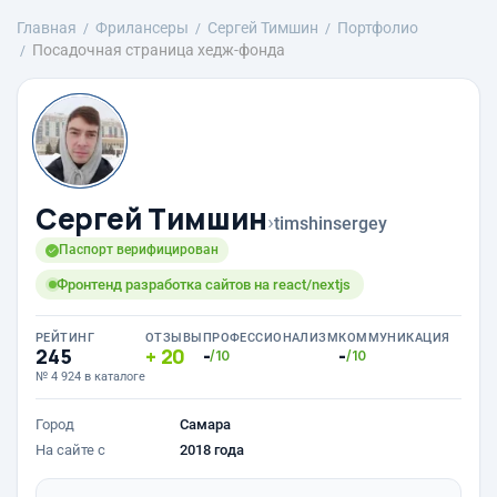
Главная
Фрилансеры
Сергей Тимшин
Портфолио
Посадочная страница хедж-фонда
Сергей Тимшин
›
timshinsergey
Паспорт верифицирован
Фронтенд разработка сайтов на react/nextjs
РЕЙТИНГ
ОТЗЫВЫ
ПРОФЕССИОНАЛИЗМ
КОММУНИКАЦИЯ
245
20
-
-
/10
/10
№ 4 924 в каталоге
Город
Самара
На сайте с
2018 года