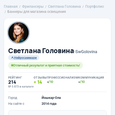
Главная
Фрилансеры
Светлана Головина
Портфолио
Баннеры для магазина освещения
Светлана Головина
›
SwGolovina
Нейросаммари
Отличный результат и приятная стоимость!
РЕЙТИНГ
ОТЗЫВЫ
ПРОФЕССИОНАЛИЗМ
КОММУНИКАЦИЯ
214
14
-
-
/10
/10
№ 5 873 в каталоге
Город
Йошкар-Ола
На сайте с
2014 года