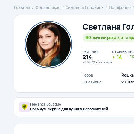
Главная
Фрилансеры
Светлана Головина
Портфолио
Светлана Го
Отличный результат и пр
РЕЙТИНГ
ОТЗЫВЫ
ПР
214
14
-
/1
№ 5 872 в каталоге
Город
Йошка
На сайте с
2014 г
Freelance.Boutique
Премиум-сервис для лучших исполнителей