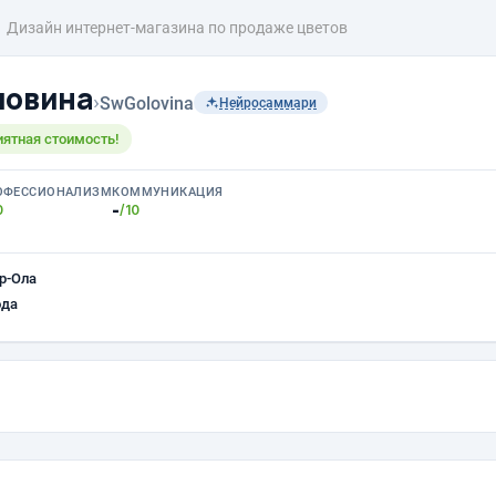
Дизайн интернет-магазина по продаже цветов
ловина
›
SwGolovina
Нейросаммари
иятная стоимость!
ОФЕССИОНАЛИЗМ
КОММУНИКАЦИЯ
-
0
/10
р-Ола
ода