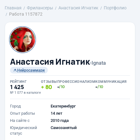
Главная
Фрилансеры
Анастасия Игнатик
Портфолио
Работа 1157872
Анастасия Игнатик
›
Ignata
Нейросаммари
РЕЙТИНГ
ОТЗЫВЫ
ПРОФЕССИОНАЛИЗМ
КОММУНИКАЦИЯ
1 425
80
-
-
/10
/10
№ 1 077 в каталоге
Город
Екатеринбург
Опыт работы
14 лет
На сайте с
2010 года
Юридический
Самозанятый
статус