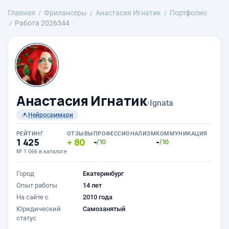
Главная
Фрилансеры
Анастасия Игнатик
Портфолио
Работа 2026344
Анастасия Игнатик
›
Ignata
Нейросаммари
РЕЙТИНГ
ОТЗЫВЫ
ПРОФЕССИОНАЛИЗМ
КОММУНИКАЦИЯ
1 425
80
-
-
/10
/10
№ 1 066 в каталоге
Город
Екатеринбург
Опыт работы
14 лет
На сайте с
2010 года
Юридический
Самозанятый
статус