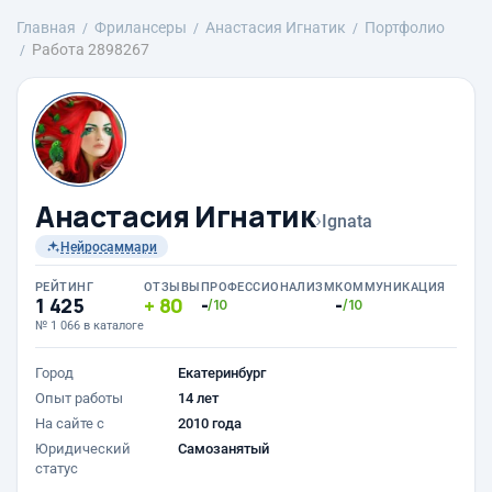
Главная
Фрилансеры
Анастасия Игнатик
Портфолио
Работа 2898267
Анастасия Игнатик
›
Ignata
Нейросаммари
РЕЙТИНГ
ОТЗЫВЫ
ПРОФЕССИОНАЛИЗМ
КОММУНИКАЦИЯ
1 425
80
-
-
/10
/10
№ 1 066 в каталоге
Город
Екатеринбург
Опыт работы
14 лет
На сайте с
2010 года
Юридический
Самозанятый
статус