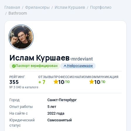
Главная
Фрилансеры
Ислам Куршаев
Портфолио
Bathroom
Ислам Куршаев
›
mrdeviant
Паспорт верифицирован
Нейросаммари
РЕЙТИНГ
ОТЗЫВЫ
ПРОФЕССИОНАЛИЗМ
КОММУНИКАЦИЯ
355
7
10
10
/10
/10
№ 3 040 в каталоге
Город
Санкт-Петербург
Опыт работы
5 лет
На сайте с
2022 года
Юридический
Самозанятый
статус