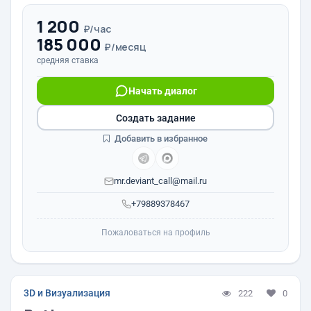
1 200
₽/час
185 000
₽/месяц
средняя ставка
Начать диалог
Создать задание
Добавить в избранное
mr.deviant_call@mail.ru
+79889378467
Пожаловаться на профиль
3D и Визуализация
222
0