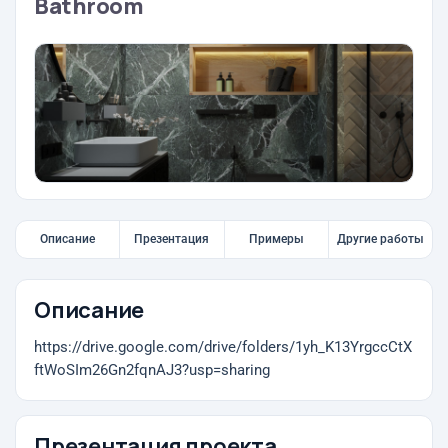
Bathroom
Описание
Презентация
Примеры
Другие работы
Описание
https://drive.google.com/drive/folders/1yh_K13YrgccCtX
ftWoSIm26Gn2fqnAJ3?usp=sharing
Презентация проекта