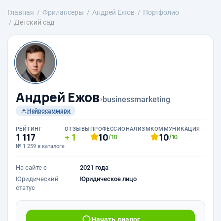
Главная
Фрилансеры
Андрей Ежов
Портфолио
Детский сад
Андрей Ежов
›
businessmarketing
Нейросаммари
РЕЙТИНГ
ОТЗЫВЫ
ПРОФЕССИОНАЛИЗМ
КОММУНИКАЦИЯ
1 117
1
10
10
/10
/10
№ 1 259 в каталоге
На сайте с
2021 года
Юридический
Юридическое лицо
статус
Начать диалог