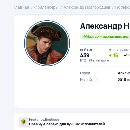
Главная
Фрилансеры
Александр Новгородцев
Портфо
Александр Н
Мастер живописных дел
РЕЙТИНГ
ОТЗЫВЫ
ПР
439
16
-
/1
№ 2 498 в каталоге
Город
Арханг
На сайте с
2015 г
Freelance.Boutique
Премиум-сервис для лучших исполнителей