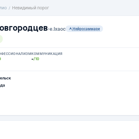
лио
Невидимый порог
овгородцев
›
e.lxaoc
Нейросаммари
ОФЕССИОНАЛИЗМ
КОММУНИКАЦИЯ
-
0
/10
ельск
ода