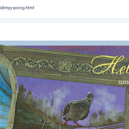
idimyy-porog.html