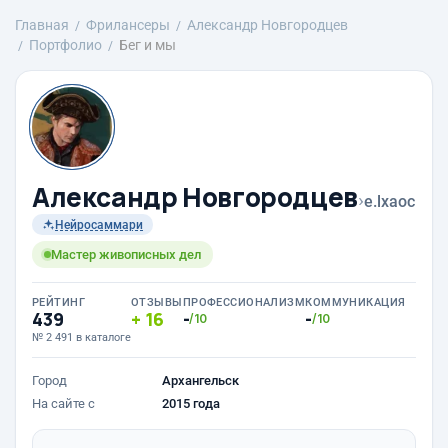
Главная
Фрилансеры
Александр Новгородцев
Портфолио
Бег и мы
Александр Новгородцев
›
e.lxaoc
Нейросаммари
Мастер живописных дел
РЕЙТИНГ
ОТЗЫВЫ
ПРОФЕССИОНАЛИЗМ
КОММУНИКАЦИЯ
439
16
-
-
/10
/10
№ 2 491 в каталоге
Город
Архангельск
На сайте с
2015 года