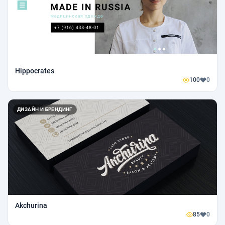
Hippocrates
100
0
ДИЗАЙН И БРЕНДИНГ
Akchurina
85
0