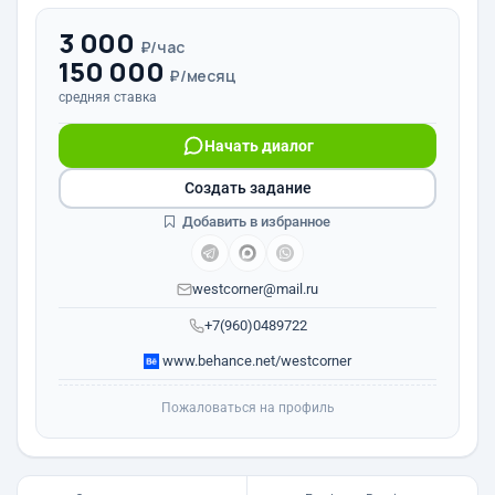
3 000
₽/час
150 000
₽/месяц
средняя ставка
Начать диалог
Создать задание
Добавить в избранное
westcorner@mail.ru
+7(960)0489722
www.behance.net/westcorner
Пожаловаться на профиль