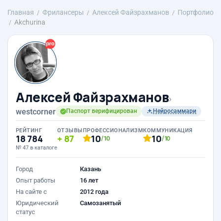
Главная
Фрилансеры
Алексей Файзрахманов
Портфолио
Akchurina
Алексей Файзрахманов
›
westcorner
Паспорт верифицирован
Нейросаммари
РЕЙТИНГ
ОТЗЫВЫ
ПРОФЕССИОНАЛИЗМ
КОММУНИКАЦИЯ
18 784
87
10
10
/10
/10
№ 47 в каталоге
Город
Казань
Опыт работы
16 лет
На сайте с
2012 года
Юридический
Самозанятый
статус