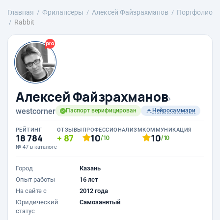
Главная
Фрилансеры
Алексей Файзрахманов
Портфолио
Rabbit
Алексей Файзрахманов
›
westcorner
Паспорт верифицирован
Нейросаммари
РЕЙТИНГ
ОТЗЫВЫ
ПРОФЕССИОНАЛИЗМ
КОММУНИКАЦИЯ
18 784
87
10
10
/10
/10
№ 47 в каталоге
Город
Казань
Опыт работы
16 лет
На сайте с
2012 года
Юридический
Самозанятый
статус