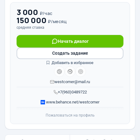
3 000
₽/час
150 000
₽/месяц
средняя ставка
Начать диалог
Создать задание
Добавить в избранное
westcorner@mail.ru
+7(960)0489722
www.behance.net/westcorner
Пожаловаться на профиль