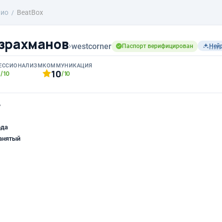
лио
BeatBox
зрахманов
›
westcorner
Паспорт верифицирован
Ней
ЕССИОНАЛИЗМ
КОММУНИКАЦИЯ
0
10
/10
/10
ь
ода
анятый