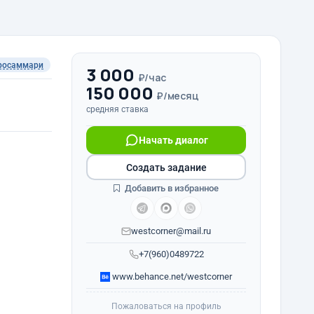
росаммари
3 000
₽/час
150 000
₽/месяц
средняя ставка
Начать диалог
Создать задание
Добавить в избранное
westcorner@mail.ru
+7(960)0489722
www.behance.net/westcorner
Пожаловаться на профиль