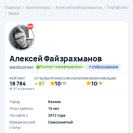
Главная
Фрилансеры
Алексей Файзрахманов
Портфолио
Swan
Алексей Файзрахманов
›
westcorner
Паспорт верифицирован
Нейросаммари
РЕЙТИНГ
ОТЗЫВЫ
ПРОФЕССИОНАЛИЗМ
КОММУНИКАЦИЯ
18 784
87
10
10
/10
/10
№ 47 в каталоге
Город
Казань
Опыт работы
16 лет
На сайте с
2012 года
Юридический
Самозанятый
статус