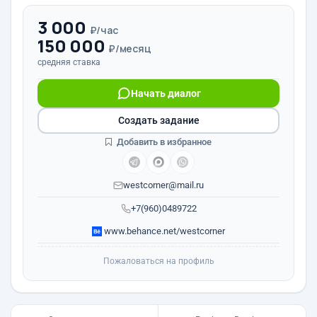
3 000
₽/час
150 000
₽/месяц
средняя ставка
Начать диалог
Создать задание
Добавить в избранное
westcorner@mail.ru
+7(960)0489722
www.behance.net/westcorner
Пожаловаться на профиль