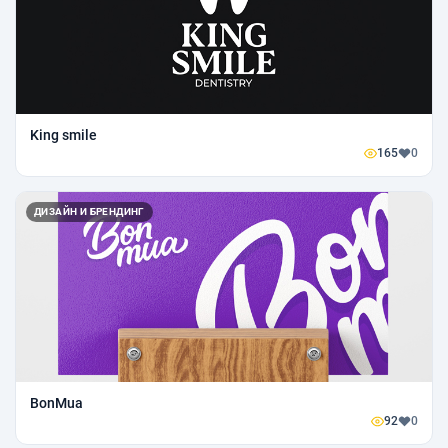
King smile
165
0
ДИЗАЙН И БРЕНДИНГ
BonMua
92
0