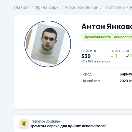
Главная
Фрилансеры
Антон Янковский
Портфолио
Антон Янков
уникальность - основопо
РЕЙТИНГ
ОТЗЫВЫ
ПР
539
1
-
/1
№ 2 091 в каталоге
Город
Барнау
На сайте с
2023 г
Freelance.Boutique
Премиум-сервис для лучших исполнителей