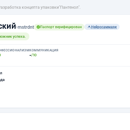
Разработка концепта упаковки"Пантенол".
ский
›
mstrdnt
Паспорт верифицирован
Нейросаммари
ложник успеха.
ОФЕССИОНАЛИЗМ
КОММУНИКАЦИЯ
-
0
/10
л
ода