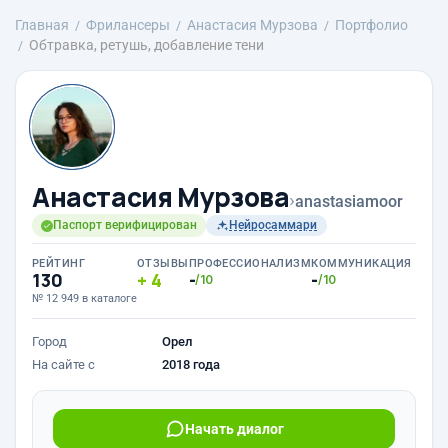
Главная
Фрилансеры
Анастасия Мурзова
Портфолио
Обтравка, ретушь, добавление тени
Анастасия Мурзова
›
anastasiamoor
Паспорт верифицирован
Нейросаммари
РЕЙТИНГ
ОТЗЫВЫ
ПРОФЕССИОНАЛИЗМ
КОММУНИКАЦИЯ
130
4
-
-
/10
/10
№ 12 949 в каталоге
Город
Орел
На сайте с
2018 года
Начать диалог