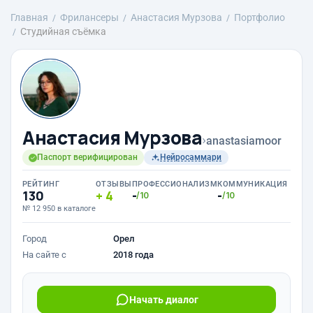
Главная
Фрилансеры
Анастасия Мурзова
Портфолио
Студийная съёмка
Анастасия Мурзова
›
anastasiamoor
Паспорт верифицирован
Нейросаммари
РЕЙТИНГ
ОТЗЫВЫ
ПРОФЕССИОНАЛИЗМ
КОММУНИКАЦИЯ
130
4
-
-
/10
/10
№ 12 950 в каталоге
Город
Орел
На сайте с
2018 года
Начать диалог