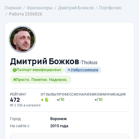
Главная
Фрилансеры
Дмитрий Божков
Портфолио
Работа 2536826
Дмитрий Божков
›
Thokus
Паспорт верифицирован
Нейросаммари
Просто. Понятно. Надежно.
РЕЙТИНГ
ОТЗЫВЫ
ПРОФЕССИОНАЛИЗМ
КОММУНИКАЦИЯ
472
6
-
-
/10
/10
№ 2 336 в каталоге
Город
Воронеж
На сайте с
2015 года