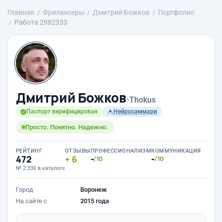
Главная
Фрилансеры
Дмитрий Божков
Портфолио
Работа 2982333
Дмитрий Божков
›
Thokus
Паспорт верифицирован
Нейросаммари
Просто. Понятно. Надежно.
РЕЙТИНГ
ОТЗЫВЫ
ПРОФЕССИОНАЛИЗМ
КОММУНИКАЦИЯ
472
6
-
-
/10
/10
№ 2 330 в каталоге
Город
Воронеж
На сайте с
2015 года