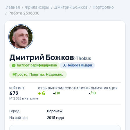
Главная
Фрилансеры
Дмитрий Божков
Портфолио
Работа 2536830
Дмитрий Божков
›
Thokus
Паспорт верифицирован
Нейросаммари
Просто. Понятно. Надежно.
РЕЙТИНГ
ОТЗЫВЫ
ПРОФЕССИОНАЛИЗМ
КОММУНИКАЦИЯ
472
6
-
-
/10
/10
№ 2 328 в каталоге
Город
Воронеж
На сайте с
2015 года