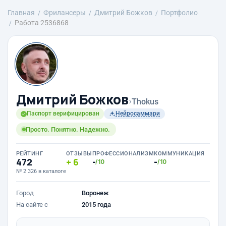
Главная
Фрилансеры
Дмитрий Божков
Портфолио
Работа 2536868
Дмитрий Божков
›
Thokus
Паспорт верифицирован
Нейросаммари
Просто. Понятно. Надежно.
РЕЙТИНГ
ОТЗЫВЫ
ПРОФЕССИОНАЛИЗМ
КОММУНИКАЦИЯ
472
6
-
-
/10
/10
№ 2 326 в каталоге
Город
Воронеж
На сайте с
2015 года