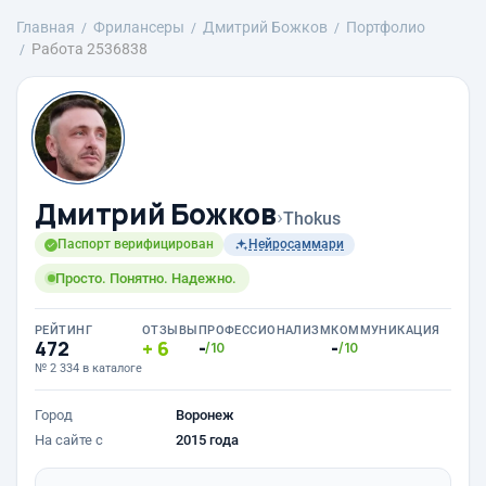
Главная
Фрилансеры
Дмитрий Божков
Портфолио
Работа 2536838
Дмитрий Божков
›
Thokus
Паспорт верифицирован
Нейросаммари
Просто. Понятно. Надежно.
РЕЙТИНГ
ОТЗЫВЫ
ПРОФЕССИОНАЛИЗМ
КОММУНИКАЦИЯ
472
6
-
-
/10
/10
№ 2 334 в каталоге
Город
Воронеж
На сайте с
2015 года