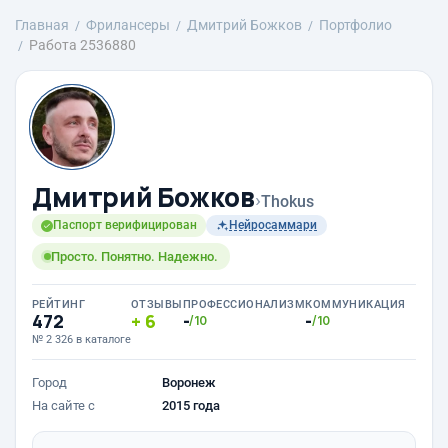
Главная
Фрилансеры
Дмитрий Божков
Портфолио
Работа 2536880
Дмитрий Божков
›
Thokus
Паспорт верифицирован
Нейросаммари
Просто. Понятно. Надежно.
РЕЙТИНГ
ОТЗЫВЫ
ПРОФЕССИОНАЛИЗМ
КОММУНИКАЦИЯ
472
6
-
-
/10
/10
№ 2 326 в каталоге
Город
Воронеж
На сайте с
2015 года