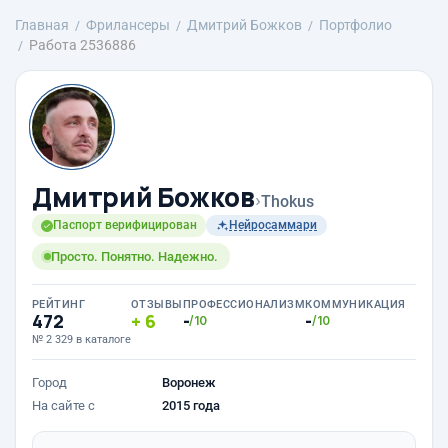
Главная
Фрилансеры
Дмитрий Божков
Портфолио
Работа 2536886
Дмитрий Божков
›
Thokus
Паспорт верифицирован
Нейросаммари
Просто. Понятно. Надежно.
РЕЙТИНГ
ОТЗЫВЫ
ПРОФЕССИОНАЛИЗМ
КОММУНИКАЦИЯ
472
6
-
-
/10
/10
№ 2 329 в каталоге
Город
Воронеж
На сайте с
2015 года