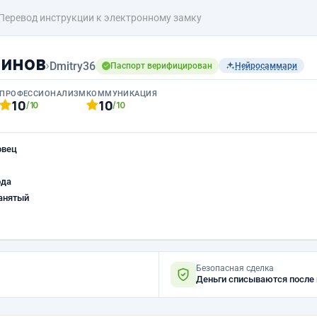
Перевод инструкции к электронному замку
гинов
›
Dmitry36
Паспорт верифицирован
Нейросаммари
ПРОФЕССИОНАЛИЗМ
КОММУНИКАЦИЯ
10
10
/10
/10
овец
ода
анятый
Безопасная сделка
Деньги списываются после