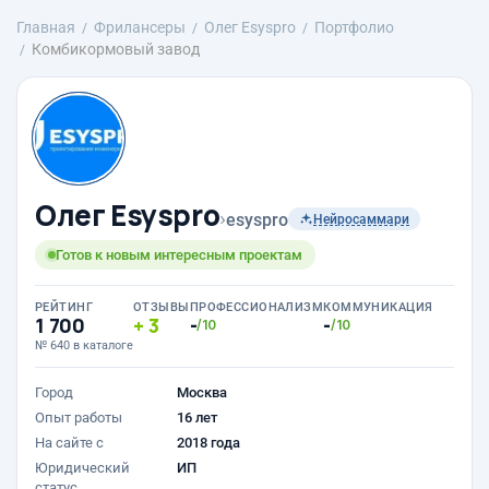
Главная
Фрилансеры
Олег Esyspro
Портфолио
Комбикормовый завод
Олег Esyspro
›
esyspro
Нейросаммари
Готов к новым интересным проектам
РЕЙТИНГ
ОТЗЫВЫ
ПРОФЕССИОНАЛИЗМ
КОММУНИКАЦИЯ
1 700
3
-
-
/10
/10
№ 640 в каталоге
Город
Москва
Опыт работы
16 лет
На сайте с
2018 года
Юридический
ИП
статус