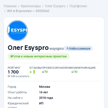
Главная
Фрилансеры
Олег Esyspro
Портфолио
ЖК в Воронеже ~ 45000м2
Олег Esyspro
›
esyspro
Нейросаммари
Готов к новым интересным проектам
РЕЙТИНГ
ОТЗЫВЫ
ПРОФЕССИОНАЛИЗМ
КОММУНИКАЦИЯ
1 700
3
-
-
/10
/10
№ 640 в каталоге
Город
Москва
Опыт работы
16 лет
На сайте с
2018 года
Юридический
ИП
статус