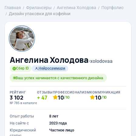
Главная
Фрилансеры
Ангелина Холодова
Портфолио
Дизайн упаковки для кофейни
Ангелина Холодова
›
xolodovaa
Сбер ID
Нейросаммари
Ваш успех начинается с качественного дизайна
РЕЙТИНГ
ОТЗЫВЫ
ПРОФЕССИОНАЛИЗМ
КОММУНИКАЦИЯ
3 102
47
10
10
/10
/10
№ 785 в каталоге
Опыт работы
8 лет
На сайте с
2023 года
Юридический
Частное лицо
статус