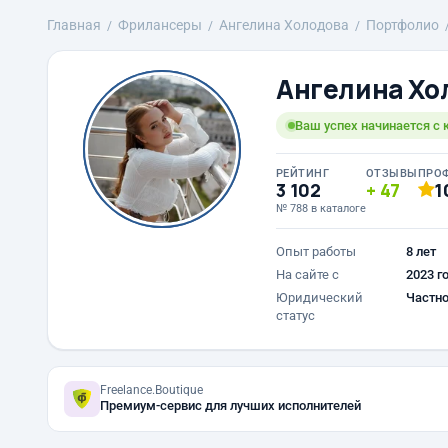
Главная
Фрилансеры
Ангелина Холодова
Портфолио
Ангелина Хо
Ваш успех начинается с 
РЕЙТИНГ
ОТЗЫВЫ
ПРО
3 102
47
1
№ 788 в каталоге
Опыт работы
8 лет
На сайте с
2023 г
Юридический
Частно
статус
Freelance.Boutique
Премиум-сервис для лучших исполнителей