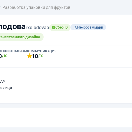
Разработка упаковки для фруктов
лодова
›
xolodovaa
Сбер ID
Нейросаммари
качественного дизайна
ФЕССИОНАЛИЗМ
КОММУНИКАЦИЯ
0
10
/10
/10
ода
е лицо