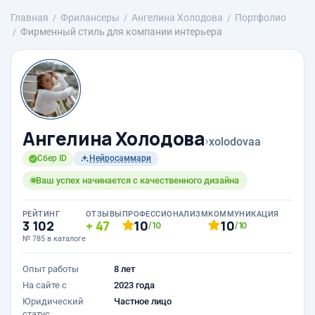
Главная
Фрилансеры
Ангелина Холодова
Портфолио
Фирменный стиль для компании интерьера
Ангелина Холодова
›
xolodovaa
Сбер ID
Нейросаммари
Ваш успех начинается с качественного дизайна
РЕЙТИНГ
ОТЗЫВЫ
ПРОФЕССИОНАЛИЗМ
КОММУНИКАЦИЯ
3 102
47
10
10
/10
/10
№ 785 в каталоге
Опыт работы
8 лет
На сайте с
2023 года
Юридический
Частное лицо
статус