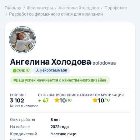
Главная
Фрилансеры
Ангелина Холодова
Портфолио
Разработка фирменного стиля для компании
Ангелина Холодова
›
xolodovaa
Сбер ID
Нейросаммари
Ваш успех начинается с качественного дизайна
РЕЙТИНГ
ОТЗЫВЫ
ПРОФЕССИОНАЛИЗМ
КОММУНИКАЦИЯ
3 102
47
10
10
/10
/10
№ 799 в каталоге
Опыт работы
8 лет
На сайте с
2023 года
Юридический
Частное лицо
статус