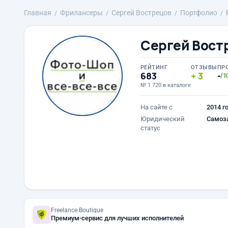
Главная
Фрилансеры
Сергей Вострецов
Портфолио
Сергей Вост
РЕЙТИНГ
ОТЗЫВЫ
ПР
683
3
-
/1
№ 1 720 в каталоге
На сайте с
2014 г
Юридический
Самоз
статус
Freelance.Boutique
Премиум-сервис для лучших исполнителей