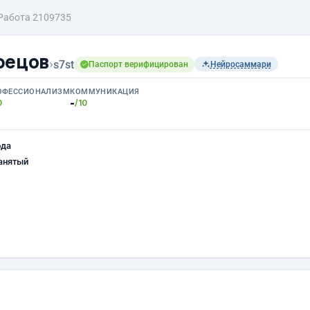
Работа 2109735
рецов
›
s7st
Паспорт верифицирован
Нейросаммари
ОФЕССИОНАЛИЗМ
КОММУНИКАЦИЯ
-
0
/10
ода
анятый