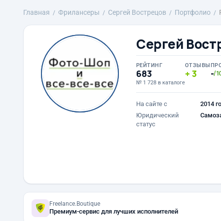
Главная
Фрилансеры
Сергей Вострецов
Портфолио
Сергей Вост
РЕЙТИНГ
ОТЗЫВЫ
ПР
683
3
-
/1
№ 1 728 в каталоге
На сайте с
2014 г
Юридический
Самоз
статус
Freelance.Boutique
Премиум-сервис для лучших исполнителей