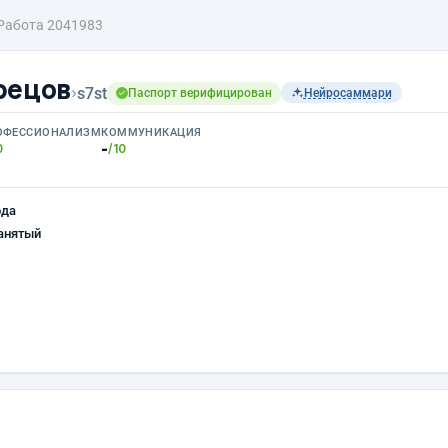
Работа 2041983
рецов
›
s7st
Паспорт верифицирован
Нейросаммари
ОФЕССИОНАЛИЗМ
КОММУНИКАЦИЯ
-
0
/10
ода
анятый