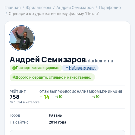
Главная
Фрилансеры
Андрей Семизаров
Портфолио
Сценарий к художественному фильму "Петля"
Андрей Семизаров
›
darkcinema
Паспорт верифицирован
Нейросаммари
Дорого и сердито, стильно и качественно.
РЕЙТИНГ
ОТЗЫВЫ
ПРОФЕССИОНАЛИЗМ
КОММУНИКАЦИЯ
758
14
-
-
/10
/10
№ 1 594 в каталоге
Город
Рязань
На сайте с
2014 года