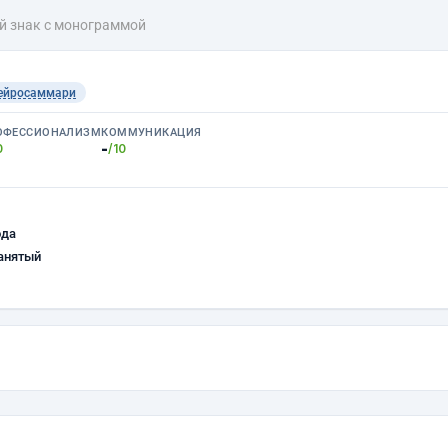
й знак с монограммой
ейросаммари
ОФЕССИОНАЛИЗМ
КОММУНИКАЦИЯ
-
0
/10
ода
анятый