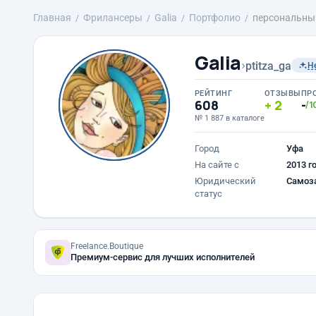
Главная
Фрилансеры
Galia
Портфолио
персональны
Galia
›
ptitza_ga
Н
РЕЙТИНГ
ОТЗЫВЫ
ПР
608
2
-
/1
№ 1 887 в каталоге
Город
Уфа
На сайте с
2013 г
Юридический
Самоз
статус
Freelance.Boutique
Премиум-сервис для лучших исполнителей