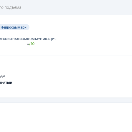
го подъема
Нейросаммари
ФЕССИОНАЛИЗМ
КОММУНИКАЦИЯ
-
/10
ода
анятый