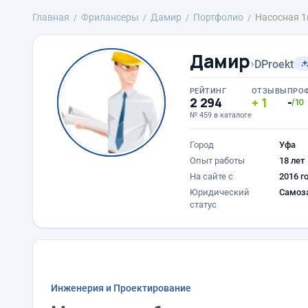
Главная
Фрилансеры
Дамир
Портфолио
Насосная 1
Дамир
›
DProekt
РЕЙТИНГ
ОТЗЫВЫ
ПРО
2 294
1
-
/10
№ 459 в каталоге
Город
Уфа
Опыт работы
18 лет
На сайте с
2016 г
Юридический
Самоз
статус
Инженерия и Проектирование