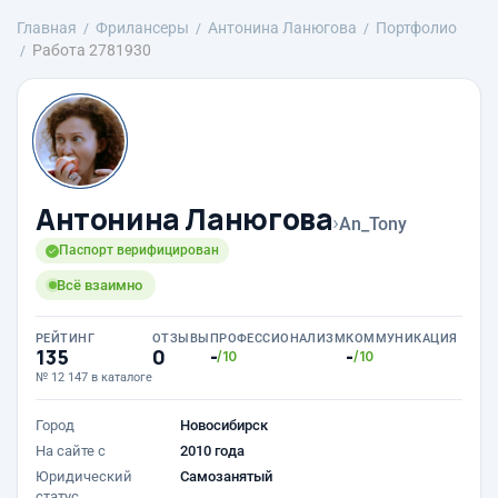
Главная
Фрилансеры
Антонина Ланюгова
Портфолио
Работа 2781930
Антонина Ланюгова
›
An_Tony
Паспорт верифицирован
Всё взаимно
РЕЙТИНГ
ОТЗЫВЫ
ПРОФЕССИОНАЛИЗМ
КОММУНИКАЦИЯ
135
0
-
-
/10
/10
№ 12 147 в каталоге
Город
Новосибирск
На сайте с
2010 года
Юридический
Самозанятый
статус