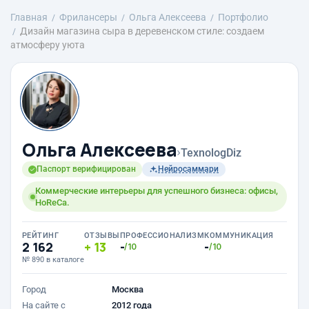
Главная
Фрилансеры
Ольга Алексеева
Портфолио
Дизайн магазина сыра в деревенском стиле: создаем
атмосферу уюта
Ольга Алексеева
›
TexnologDiz
Паспорт верифицирован
Нейросаммари
Коммерческие интерьеры для успешного бизнеса: офисы,
HoReCa.
РЕЙТИНГ
ОТЗЫВЫ
ПРОФЕССИОНАЛИЗМ
КОММУНИКАЦИЯ
2 162
13
-
-
/10
/10
№ 890 в каталоге
Город
Москва
На сайте с
2012 года