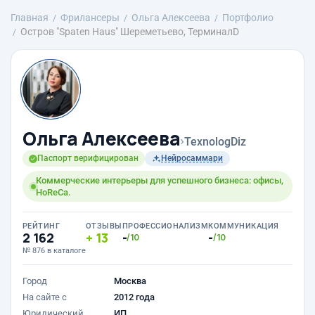
Главная
Фрилансеры
Ольга Алексеева
Портфолио
Остров "Spaten Haus" Шереметьево, ТерминалD
Ольга Алексеева
›
TexnologDiz
Паспорт верифицирован
Нейросаммари
Коммерческие интерьеры для успешного бизнеса: офисы,
HoReCa.
РЕЙТИНГ
ОТЗЫВЫ
ПРОФЕССИОНАЛИЗМ
КОММУНИКАЦИЯ
2 162
13
-
-
/10
/10
№ 876 в каталоге
Город
Москва
На сайте с
2012 года
Юридический
ИП