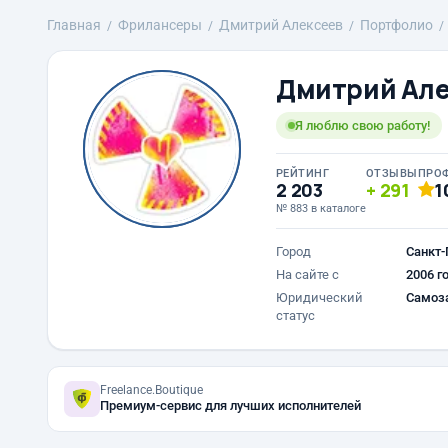
Главная
Фрилансеры
Дмитрий Алексеев
Портфолио
Дмитрий Але
Я люблю свою работу!
РЕЙТИНГ
ОТЗЫВЫ
ПРО
2 203
291
1
№ 883 в каталоге
Город
Санкт-
На сайте с
2006 г
Юридический
Самоз
статус
Freelance.Boutique
Премиум-сервис для лучших исполнителей