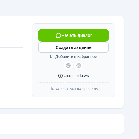
а
Начать диалог
Создать задание
Добавить в избранное
creolit.tilda.ws
Пожаловаться на профиль