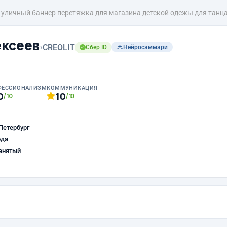
уличный баннер перетяжка для магазина детской одежы для танц
ксеев
›
CREOLIT
Сбер ID
Нейросаммари
ФЕССИОНАЛИЗМ
КОММУНИКАЦИЯ
0
10
/10
/10
Петербург
ода
анятый