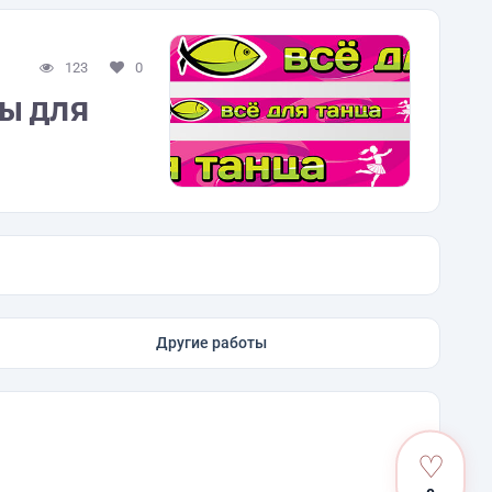
123
0
ы для
Другие работы
♡