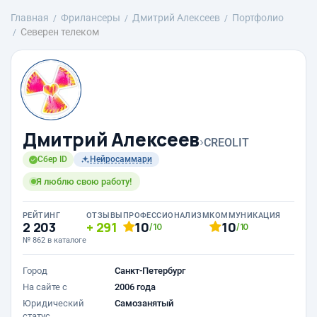
Главная
Фрилансеры
Дмитрий Алексеев
Портфолио
Северен телеком
Дмитрий Алексеев
›
CREOLIT
Сбер ID
Нейросаммари
Я люблю свою работу!
РЕЙТИНГ
ОТЗЫВЫ
ПРОФЕССИОНАЛИЗМ
КОММУНИКАЦИЯ
2 203
291
10
10
/10
/10
№ 862 в каталоге
Город
Санкт-Петербург
На сайте с
2006 года
Юридический
Самозанятый
статус