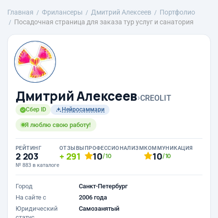
Главная
Фрилансеры
Дмитрий Алексеев
Портфолио
Посадочная страница для заказа тур услуг и санатория
Дмитрий Алексеев
›
CREOLIT
Сбер ID
Нейросаммари
Я люблю свою работу!
РЕЙТИНГ
ОТЗЫВЫ
ПРОФЕССИОНАЛИЗМ
КОММУНИКАЦИЯ
2 203
291
10
10
/10
/10
№ 883 в каталоге
Город
Санкт-Петербург
На сайте с
2006 года
Юридический
Самозанятый
статус