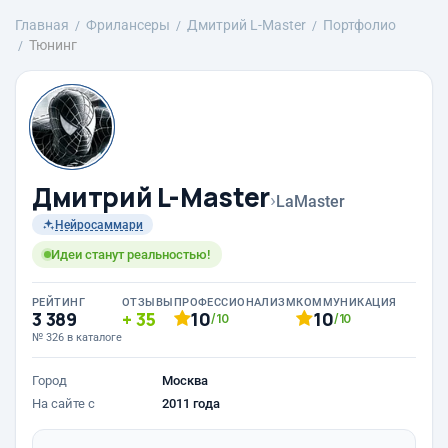
Главная
Фрилансеры
Дмитрий L-Master
Портфолио
Тюнинг
Дмитрий L-Master
›
LaMaster
Нейросаммари
Идеи станут реальностью!
РЕЙТИНГ
ОТЗЫВЫ
ПРОФЕССИОНАЛИЗМ
КОММУНИКАЦИЯ
3 389
35
10
10
/10
/10
№ 326 в каталоге
Город
Москва
На сайте с
2011 года