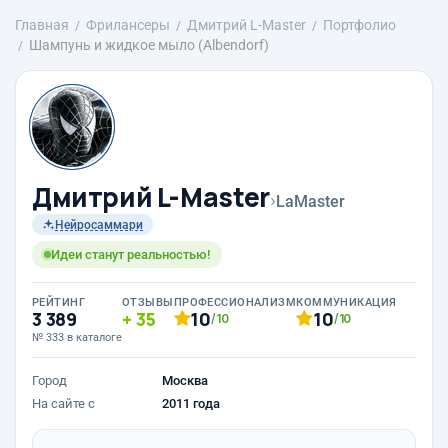
Главная
Фрилансеры
Дмитрий L-Master
Портфолио
Шампунь и жидкое мыло (Albendorf)
Дмитрий L-Master
›
LaMaster
Нейросаммари
Идеи станут реальностью!
РЕЙТИНГ
ОТЗЫВЫ
ПРОФЕССИОНАЛИЗМ
КОММУНИКАЦИЯ
3 389
35
10
10
/10
/10
№ 333 в каталоге
Город
Москва
На сайте с
2011 года