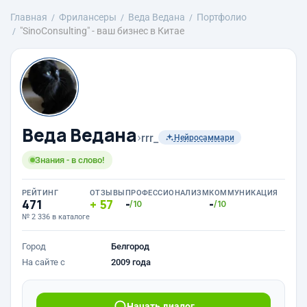
Главная
Фрилансеры
Веда Ведана
Портфолио
"SinoConsulting" - ваш бизнес в Китае
Веда Ведана
›
rrr_
Нейросаммари
Знания - в слово!
РЕЙТИНГ
ОТЗЫВЫ
ПРОФЕССИОНАЛИЗМ
КОММУНИКАЦИЯ
471
57
-
-
/10
/10
№ 2 336 в каталоге
Город
Белгород
На сайте с
2009 года
Начать диалог