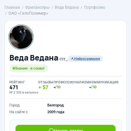
Главная
Фрилансеры
Веда Ведана
Портфолио
ОАО «ГалоПолимер»
Веда Ведана
›
rrr_
Нейросаммари
Знания - в слово!
РЕЙТИНГ
ОТЗЫВЫ
ПРОФЕССИОНАЛИЗМ
КОММУНИКАЦИЯ
471
57
-
-
/10
/10
№ 2 335 в каталоге
Город
Белгород
На сайте с
2009 года
Начать диалог