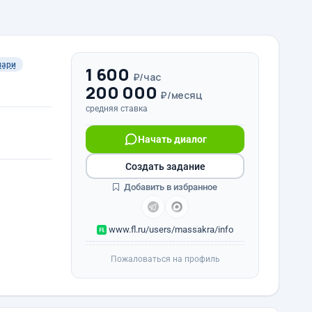
мари
1 600
₽/час
200 000
₽/месяц
средняя ставка
Начать диалог
Создать задание
Добавить в избранное
www.fl.ru/users/massakra/info
Пожаловаться на профиль