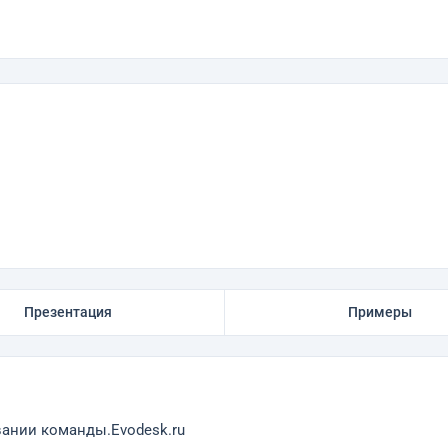
Презентация
Примеры
вании команды.Evodesk.ru