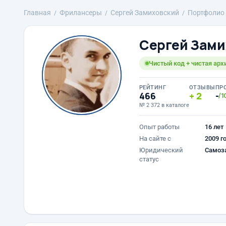
Главная
Фрилансеры
Сергей Замиховский
Портфолио
Сергей Зами
Чистый код + чистая арх
РЕЙТИНГ
ОТЗЫВЫ
ПР
466
2
-
/1
№ 2 372 в каталоге
Опыт работы
16 лет
На сайте с
2009 г
Юридический
Самоз
статус