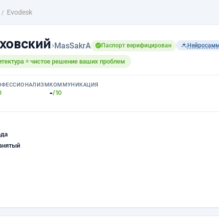
Evodesk
ховский
›
MasSakrA
Паспорт верифицирован
Нейросам
итектура = чистое решение ваших проблем
ОФЕССИОНАЛИЗМ
КОММУНИКАЦИЯ
-
0
/10
ода
анятый