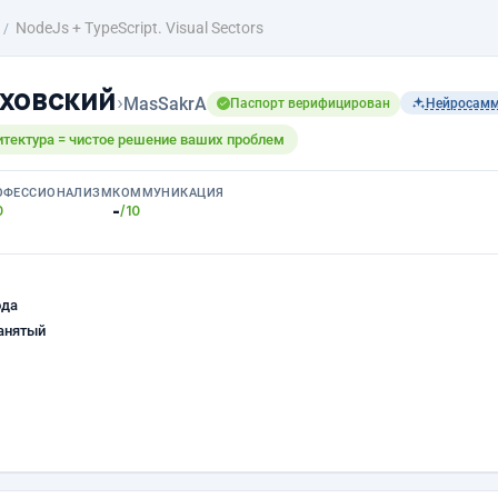
NodeJs + TypeScript. Visual Sectors
ховский
›
MasSakrA
Паспорт верифицирован
Нейросам
итектура = чистое решение ваших проблем
ОФЕССИОНАЛИЗМ
КОММУНИКАЦИЯ
-
0
/10
ода
анятый