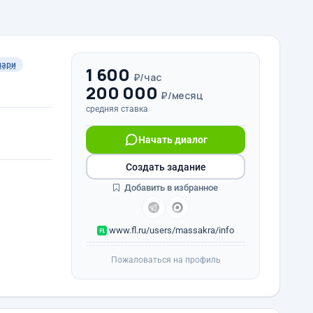
мари
1 600
₽/час
200 000
₽/месяц
средняя ставка
Начать диалог
Создать задание
Добавить в избранное
www.fl.ru/users/massakra/info
Пожаловаться на профиль