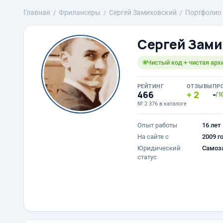
Главная
Фрилансеры
Сергей Замиховский
Портфолио
Сергей Зами
Чистый код + чистая арх
РЕЙТИНГ
ОТЗЫВЫ
ПР
466
2
-
/1
№ 2 376 в каталоге
Опыт работы
16 лет
На сайте с
2009 г
Юридический
Самоз
статус