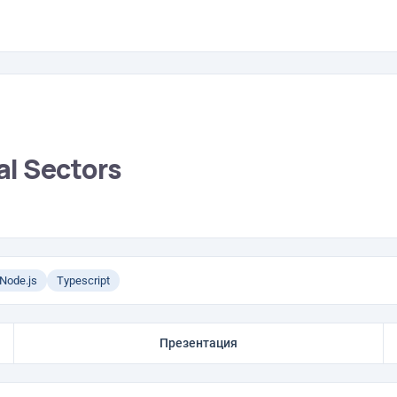
al Sectors
Node.js
Typescript
Презентация