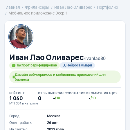
Главная
Фрилансеры
Иван Лао Оливарес
Портфолио
Мобильное приложение DeepH
Иван Лао Оливарес
›
ivanlao80
Паспорт верифицирован
Нейросаммари
Дизайн веб-сервисов и мобильных приложений для
бизнеса
РЕЙТИНГ
ОТЗЫВЫ
ПРОФЕССИОНАЛИЗМ
КОММУНИКАЦИЯ
1 040
0
-
-
/10
/10
№ 1 334 в каталоге
Город
Москва
Опыт работы
26 лет
На сайте с
2013 года