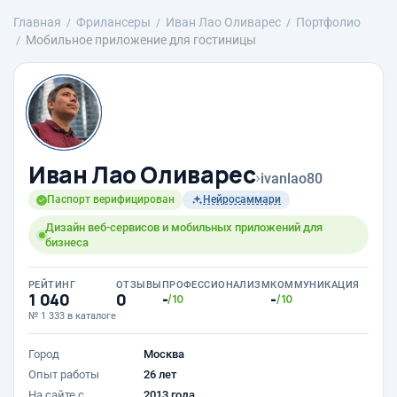
Главная
Фрилансеры
Иван Лао Оливарес
Портфолио
Мобильное приложение для гостиницы
Иван Лао Оливарес
›
ivanlao80
Паспорт верифицирован
Нейросаммари
Дизайн веб-сервисов и мобильных приложений для
бизнеса
РЕЙТИНГ
ОТЗЫВЫ
ПРОФЕССИОНАЛИЗМ
КОММУНИКАЦИЯ
1 040
0
-
-
/10
/10
№ 1 333 в каталоге
Город
Москва
Опыт работы
26 лет
На сайте с
2013 года